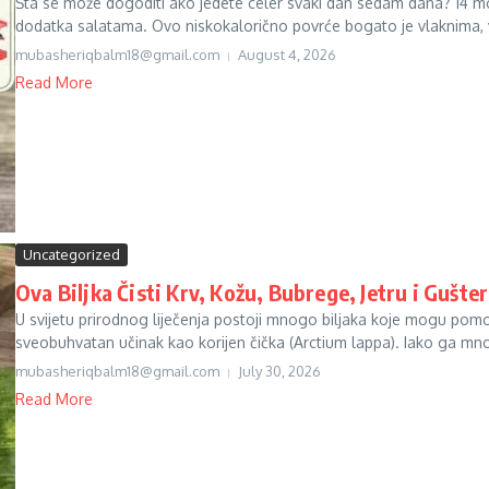
Šta se može dogoditi ako jedete celer svaki dan sedam dana? 14 mo
dodatka salatama. Ovo niskokalorično povrće bogato je vlaknima, v
mubasheriqbalm18@gmail.com
August 4, 2026
Read More
Uncategorized
Ova Biljka Čisti Krv, Kožu, Bubrege, Jetru i Gušt
U svijetu prirodnog liječenja postoji mnogo biljaka koje mogu pom
sveobuhvatan učinak kao korijen čička (Arctium lappa). Iako ga mno
mubasheriqbalm18@gmail.com
July 30, 2026
Read More