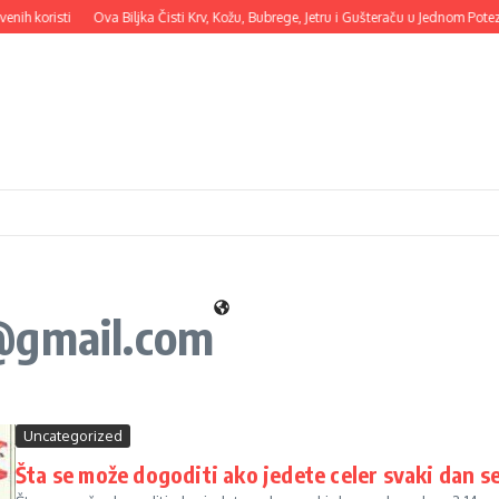
oristi
Ova Biljka Čisti Krv, Kožu, Bubrege, Jetru i Gušteraču u Jednom Potezu
M
@gmail.com
Uncategorized
Šta se može dogoditi ako jedete celer svaki dan 