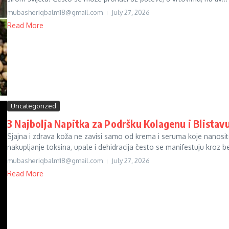
mubasheriqbalm18@gmail.com
July 27, 2026
Read More
Uncategorized
3 Najbolja Napitka za Podršku Kolagenu i Blistav
Sjajna i zdrava koža ne zavisi samo od krema i seruma koje nanosi
nakupljanje toksina, upale i dehidracija često se manifestuju kroz be
mubasheriqbalm18@gmail.com
July 27, 2026
Read More