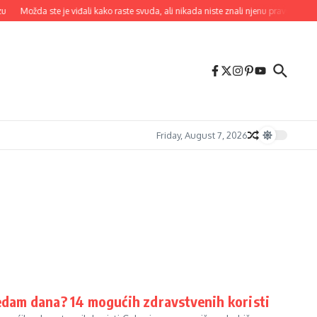
ožda ste je viđali kako raste svuda, ali nikada niste znali njenu pravu moć
Patu
Friday, August 7, 2026
sedam dana? 14 mogućih zdravstvenih koristi