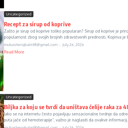
Uncategorized
Recept za sirup od koprive
Zašto je sirup od koprive toliko popularan? Sirup od koprive je priro
popularnost zbog svojih brojnih zdravstvenih prednosti. Kopriva je b
mubasheriqbalm18@gmail.com
July 26, 2026
Read More
Uncategorized
Biljka za koju se tvrdi da uništava ćelije raka za 4
Iako se na internetu često pojavljuju senzacionalne tvrdnje da određe
puta jače od hemoterapije”, važno je naglasiti da ovakve informacij.
mubasheriqbalm18@gmail.com
July 26, 2026