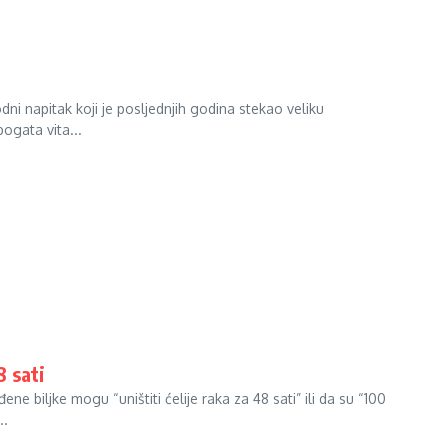
dni napitak koji je posljednjih godina stekao veliku
ogata vita...
8 sati
ne biljke mogu “uništiti ćelije raka za 48 sati” ili da su “100
..