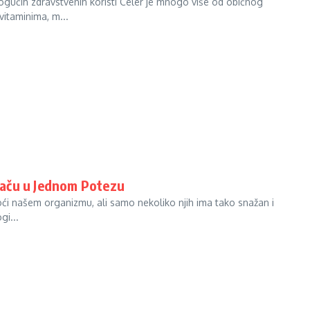
gućih zdravstvenih koristi Celer je mnogo više od običnog
itaminima, m...
eraču u Jednom Potezu
oći našem organizmu, ali samo nekoliko njih ima tako snažan i
gi...