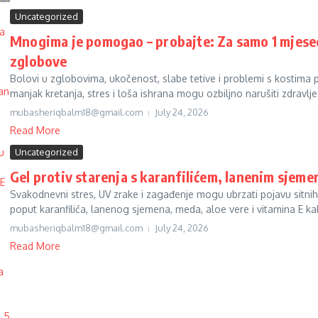
Uncategorized
Mnogima je pomogao – probajte: Za samo 1 mjesec 
zglobove
Bolovi u zglobovima, ukočenost, slabe tetive i problemi s kostima p
manjak kretanja, stres i loša ishrana mogu ozbiljno narušiti zdravlje 
mubasheriqbalm18@gmail.com
July 24, 2026
Read More
Uncategorized
Gel protiv starenja s karanfilićem, lanenim sjem
Svakodnevni stres, UV zrake i zagađenje mogu ubrzati pojavu sitnih 
poput karanfilića, lanenog sjemena, meda, aloe vere i vitamina E kak
mubasheriqbalm18@gmail.com
July 24, 2026
Read More