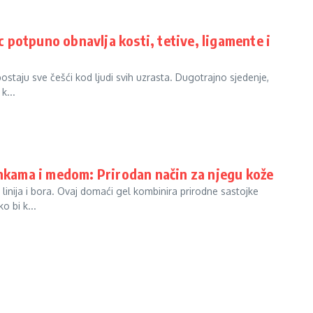
potpuno obnavlja kosti, tetive, ligamente i
ostaju sve češći kod ljudi svih uzrasta. Dugotrajno sjedenje,
k...
enkama i medom: Prirodan način za njegu kože
linija i bora. Ovaj domaći gel kombinira prirodne sastojke
o bi k...