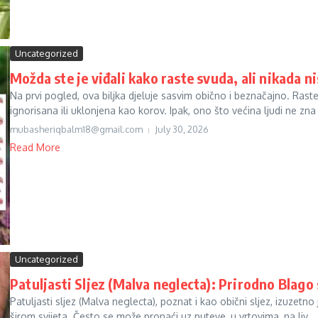
Uncategorized
Možda ste je viđali kako raste svuda, ali nikada n
Na prvi pogled, ova biljka djeluje sasvim obično i beznačajno. Rast
ignorisana ili uklonjena kao korov. Ipak, ono što većina ljudi ne zna 
mubasheriqbalm18@gmail.com
July 30, 2026
Read More
Uncategorized
Patuljasti Sljez (Malva neglecta): Prirodno Bla
Patuljasti sljez (Malva neglecta), poznat i kao obični sljez, izuzetn
širom svijeta. Često se može pronaći uz puteve, u vrtovima, na liv...