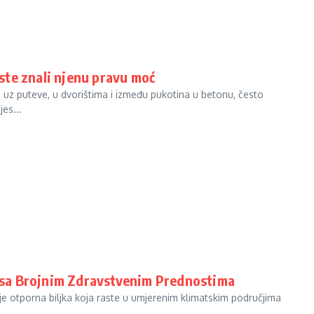
iste znali njenu pravu moć
e uz puteve, u dvorištima i između pukotina u betonu, često
jes...
go sa Brojnim Zdravstvenim Prednostima
o je otporna biljka koja raste u umjerenim klimatskim područjima