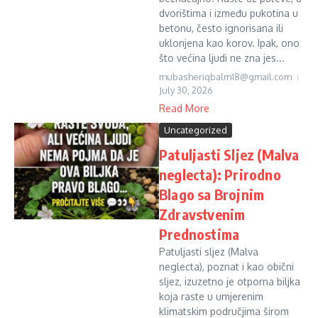
dvorištima i između pukotina u
betonu, često ignorisana ili
uklonjena kao korov. Ipak, ono
što većina ljudi ne zna jes...
mubasheriqbalm18@gmail.com
July 30, 2026
Read More
Uncategorized
Patuljasti Sljez (Malva
neglecta): Prirodno
Blago sa Brojnim
Zdravstvenim
Prednostima
Patuljasti sljez (Malva
neglecta), poznat i kao obični
sljez, izuzetno je otporna biljka
koja raste u umjerenim
klimatskim područjima širom