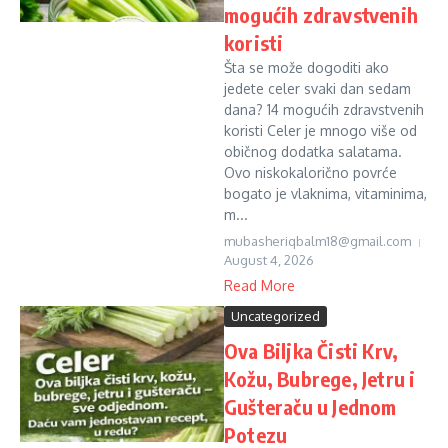
mogućih zdravstvenih
koristi
Šta se može dogoditi ako
jedete celer svaki dan sedam
dana? 14 mogućih zdravstvenih
koristi Celer je mnogo više od
običnog dodatka salatama.
Ovo niskokalorično povrće
bogato je vlaknima, vitaminima,
m...
mubasheriqbalm18@gmail.com
August 4, 2026
Read More
Uncategorized
Ova Biljka Čisti Krv,
Kožu, Bubrege, Jetru i
Gušteraču u Jednom
Potezu