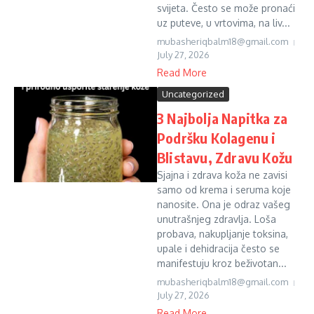
svijeta. Često se može pronaći
uz puteve, u vrtovima, na liv...
mubasheriqbalm18@gmail.com
July 27, 2026
Read More
Uncategorized
3 Najbolja Napitka za
Podršku Kolagenu i
Blistavu, Zdravu Kožu
Sjajna i zdrava koža ne zavisi
samo od krema i seruma koje
nanosite. Ona je odraz vašeg
unutrašnjeg zdravlja. Loša
probava, nakupljanje toksina,
upale i dehidracija često se
manifestuju kroz beživotan...
mubasheriqbalm18@gmail.com
July 27, 2026
Read More