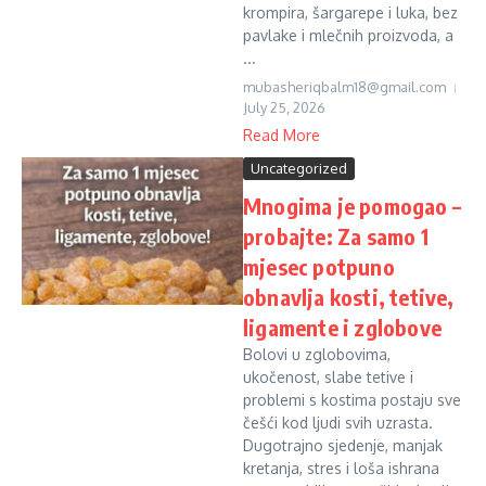
krompira, šargarepe i luka, bez
pavlake i mlečnih proizvoda, a
...
mubasheriqbalm18@gmail.com
July 25, 2026
Read More
Uncategorized
Mnogima je pomogao –
probajte: Za samo 1
mjesec potpuno
obnavlja kosti, tetive,
ligamente i zglobove
Bolovi u zglobovima,
ukočenost, slabe tetive i
problemi s kostima postaju sve
češći kod ljudi svih uzrasta.
Dugotrajno sjedenje, manjak
kretanja, stres i loša ishrana