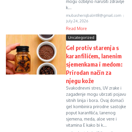
mogu ozbiljno narušiti zdravlje
k...
mubasheriqbalm18@gmail.com
July 24, 2026
Read More
Uncategorized
Gel protiv starenja s
karanfilićem, lanenim
sjemenkama i medom:
Prirodan način za
njegu kože
Svakodnevni stres, UV zrake i
zagađenje mogu ubrzati pojavu
sitnih linija i bora. Ovaj domaći
gel kombinira prirodne sastojke
poput karanfilića, lanenog
sjemena, meda, aloe vere i
vitamina E kako bi k...