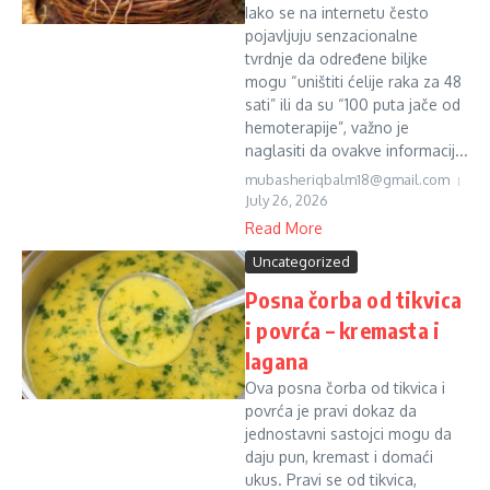
Iako se na internetu često
pojavljuju senzacionalne
tvrdnje da određene biljke
mogu “uništiti ćelije raka za 48
sati” ili da su “100 puta jače od
hemoterapije”, važno je
naglasiti da ovakve informacij...
mubasheriqbalm18@gmail.com
July 26, 2026
Read More
Uncategorized
Posna čorba od tikvica
i povrća – kremasta i
lagana
Ova posna čorba od tikvica i
povrća je pravi dokaz da
jednostavni sastojci mogu da
daju pun, kremast i domaći
ukus. Pravi se od tikvica,