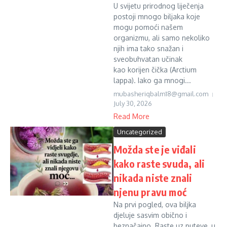
U svijetu prirodnog liječenja
postoji mnogo biljaka koje
mogu pomoći našem
organizmu, ali samo nekoliko
njih ima tako snažan i
sveobuhvatan učinak
kao korijen čička (Arctium
lappa). Iako ga mnogi...
mubasheriqbalm18@gmail.com
July 30, 2026
Read More
Uncategorized
Možda ste je viđali
kako raste svuda, ali
nikada niste znali
njenu pravu moć
Na prvi pogled, ova biljka
djeluje sasvim obično i
beznačajno. Raste uz puteve, u