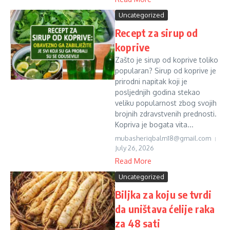
Uncategorized
Recept za sirup od
koprive
Zašto je sirup od koprive toliko
popularan? Sirup od koprive je
prirodni napitak koji je
posljednjih godina stekao
veliku popularnost zbog svojih
brojnih zdravstvenih prednosti.
Kopriva je bogata vita...
mubasheriqbalm18@gmail.com
July 26, 2026
Read More
Uncategorized
Biljka za koju se tvrdi
da uništava ćelije raka
za 48 sati