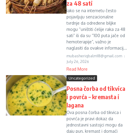
za 48 sati
Iako se na internetu često
pojavljuju senzacionalne
tvrdnje da određene biljke
mogu “uništiti ćelije raka za 48
sati” ili da su “100 puta jače od
hemoterapije”, važno je
naglasiti da ovakve informacij...
mubasheriqbalm18@gmail.com
July 26, 2026
Read More
Uncategorized
Posna čorba od tikvica
i povrća – kremasta i
lagana
Ova posna čorba od tikvica i
povrća je pravi dokaz da
jednostavni sastojci mogu da
daju pun, kremast i domaći