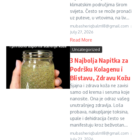
klimatskim područjima širom
svijeta. Često se može pronaći
uz puteve, u vrtovima, na liv...
mubasheriqbalm18@gmail.com
July 27, 2026
Read More
Uncategorized
3 Najbolja Napitka za
Podršku Kolagenu i
Blistavu, Zdravu Kožu
Sjajna i zdrava koža ne zavisi
samo od krema i seruma koje
nanosite. Ona je odraz vašeg
unutrašnjeg zdravlja. Loša
probava, nakupljanje toksina,
upale i dehidracija često se
manifestuju kroz beživotan...
mubasheriqbalm18@gmail.com
July 27, 2026