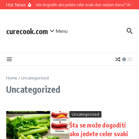
Skip to content
Hot News
Šta se može dogoditi ako jedete celer svaki dan sedam dana? 14 moguć
curecook.com
Menu
Home
/
Uncategorized
Uncategorized
Uncategorized
Šta se može dogoditi
ako jedete celer svaki