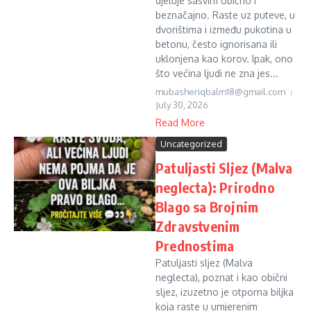
djeluje sasvim obično i
beznačajno. Raste uz puteve, u
dvorištima i između pukotina u
betonu, često ignorisana ili
uklonjena kao korov. Ipak, ono
što većina ljudi ne zna jes...
mubasheriqbalm18@gmail.com
July 30, 2026
Read More
Uncategorized
Patuljasti Sljez (Malva
neglecta): Prirodno
Blago sa Brojnim
Zdravstvenim
Prednostima
Patuljasti sljez (Malva
neglecta), poznat i kao obični
sljez, izuzetno je otporna biljka
koja raste u umjerenim