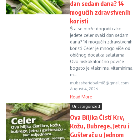
dan sedam dana? 14
mogućih zdravstvenih
koristi
Šta se može dogoditi ako
jedete celer svaki dan sedam
dana? 14 mogućih zdravstvenih
koristi Celer je mnogo više od
običnog dodatka salatama.
Ovo niskokalorično povrće
bogato je vlaknima, vitaminima,
m...
mubasheriqbalm18@gmail.com
August 4, 2026
Read More
Uncategorized
Ova Biljka Čisti Krv,
Kožu, Bubrege, Jetru i
Gušteraču u Jednom