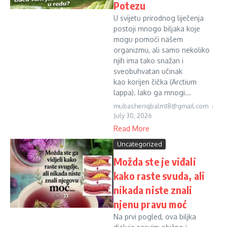
Potezu
U svijetu prirodnog liječenja
postoji mnogo biljaka koje
mogu pomoći našem
organizmu, ali samo nekoliko
njih ima tako snažan i
sveobuhvatan učinak
kao korijen čička (Arctium
lappa). Iako ga mnogi...
mubasheriqbalm18@gmail.com
July 30, 2026
Read More
Uncategorized
Možda ste je viđali
kako raste svuda, ali
nikada niste znali
njenu pravu moć
Na prvi pogled, ova biljka