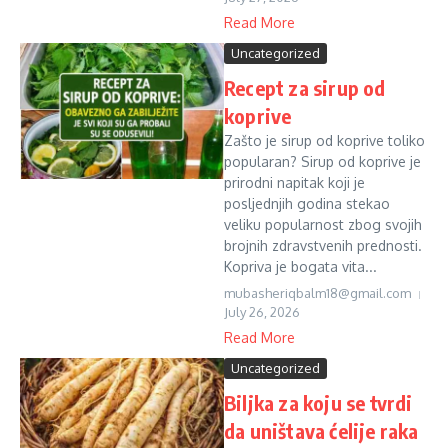
Read More
Uncategorized
Recept za sirup od
koprive
Zašto je sirup od koprive toliko
popularan? Sirup od koprive je
prirodni napitak koji je
posljednjih godina stekao
veliku popularnost zbog svojih
brojnih zdravstvenih prednosti.
Kopriva je bogata vita...
mubasheriqbalm18@gmail.com
July 26, 2026
Read More
Uncategorized
Biljka za koju se tvrdi
da uništava ćelije raka