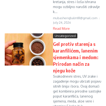
kretanja, stres i loša ishrana
mogu ozbiljno narušiti zdravlje
k...
mubasheriqbalm18@gmail.com
July 24, 2026
Read More
Uncategorized
Gel protiv starenja s
karanfilićem, lanenim
sjemenkama i medom:
Prirodan način za
njegu kože
Svakodnevni stres, UV zrake i
zagađenje mogu ubrzati pojavu
sitnih linija i bora. Ovaj domaći
gel kombinira prirodne sastojke
poput karanfilića, lanenog
sjemena, meda, aloe vere i