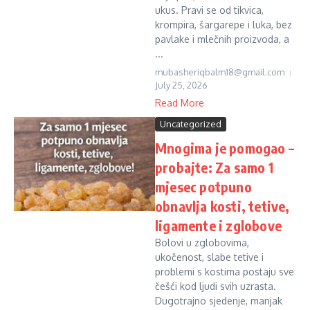
ukus. Pravi se od tikvica,
krompira, šargarepe i luka, bez
pavlake i mlečnih proizvoda, a
...
mubasheriqbalm18@gmail.com
July 25, 2026
Read More
Uncategorized
Mnogima je pomogao –
probajte: Za samo 1
mjesec potpuno
obnavlja kosti, tetive,
ligamente i zglobove
Bolovi u zglobovima,
ukočenost, slabe tetive i
problemi s kostima postaju sve
češći kod ljudi svih uzrasta.
Dugotrajno sjedenje, manjak