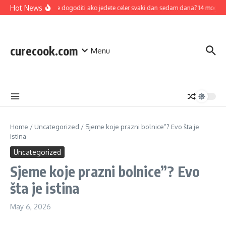
Skip to content
Hot News
Šta se može dogoditi ako jedete celer svaki dan sedam dana? 14 mogućih zdra
curecook.com
Menu
Home
/
Uncategorized
/
Sjeme koje prazni bolnice”? Evo šta je
istina
Uncategorized
Sjeme koje prazni bolnice”? Evo
šta je istina
May 6, 2026